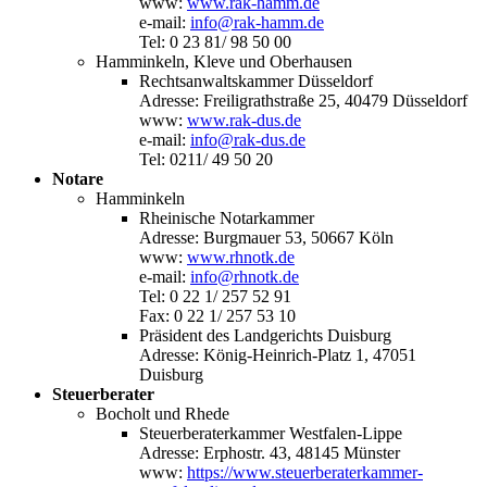
www:
www.rak-hamm.de
e-mail:
info@rak-hamm.de
Tel: 0 23 81/ 98 50 00
Hamminkeln, Kleve und Oberhausen
Rechtsanwaltskammer Düsseldorf
Adresse: Freiligrathstraße 25, 40479 Düsseldorf
www:
www.rak-dus.de
e-mail:
info@rak-dus.de
Tel: 0211/ 49 50 20
Notare
Hamminkeln
Rheinische Notarkammer
Adresse: Burgmauer 53, 50667 Köln
www:
www.rhnotk.de
e-mail:
info@rhnotk.de
Tel: 0 22 1/ 257 52 91
Fax: 0 22 1/ 257 53 10
Präsident des Landgerichts Duisburg
Adresse: König-Heinrich-Platz 1, 47051
Duisburg
Steuerberater
Bocholt und Rhede
Steuerberaterkammer Westfalen-Lippe
Adresse: Erphostr. 43, 48145 Münster
www:
https://www.steuerberaterkammer-