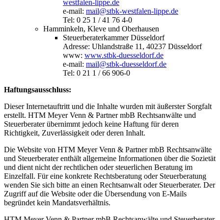
westfalen-lippe.de
e-mail:
mail@stbk-westfalen-lippe.de
Tel: 0 25 1 / 41 76 4-0
Hamminkeln, Kleve und Oberhausen
Steuerberaterkammer Düsseldorf
Adresse: Uhlandstraße 11, 40237 Düsseldorf
www:
www.stbk-duesseldorf.de
e-mail:
mail@stbk-duesseldorf.de
Tel: 0 21 1 / 66 906-0
Haftungsausschluss:
Dieser Internetauftritt und die Inhalte wurden mit äußerster Sorgfalt
erstellt. HTM Meyer Venn & Partner mbB Rechtsanwälte und
Steuerberater übernimmt jedoch keine Haftung für deren
Richtigkeit, Zuverlässigkeit oder deren Inhalt.
Die Website von HTM Meyer Venn & Partner mbB Rechtsanwälte
und Steuerberater enthält allgemeine Informationen über die Sozietät
und dient nicht der rechtlichen oder steuerlichen Beratung im
Einzelfall. Für eine konkrete Rechtsberatung oder Steuerberatung
wenden Sie sich bitte an einen Rechtsanwalt oder Steuerberater. Der
Zugriff auf die Website oder die Übersendung von E-Mails
begründet kein Mandatsverhältnis.
HTM Meyer Venn & Partner mbB Rechtsanwälte und Steuerberater